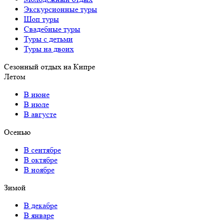
Экскурсионные туры
Шоп туры
Свадебные туры
Туры с детьми
Туры на двоих
Сезонный отдых на Кипре
Летом
В июне
В июле
В августе
Осенью
В сентябре
В октябре
В ноябре
Зимой
В декабре
В январе