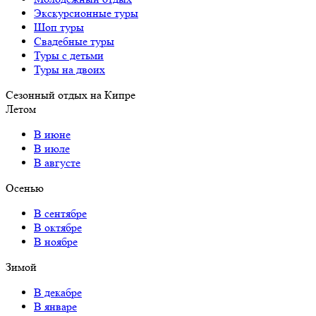
Экскурсионные туры
Шоп туры
Свадебные туры
Туры с детьми
Туры на двоих
Сезонный отдых на Кипре
Летом
В июне
В июле
В августе
Осенью
В сентябре
В октябре
В ноябре
Зимой
В декабре
В январе