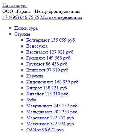
На главную
ООО «
Гарант
- Центр бронирования»
+7 (495) 646 75 85
Мы вам перезвоним
Поиск тура
Cтраны
Болгария
от 155 059 руб
Венесуэла
Вьетнам
от 127 021 руб
Греция
от 149 568 руб
Грузия
от 86 438 руб
Египет
от 97 510 руб
Израиль
Индонезия
от 168 939 руб
Кипр
от 138 221 руб
Китай
от 115 310 руб
Куба
Маврикий
от 245 152 руб
Мальдивы
от 202 253 руб
Марокко
от 172 752 руб
Мексика
от 542 924 руб
ОАЭ
от 96 671 руб