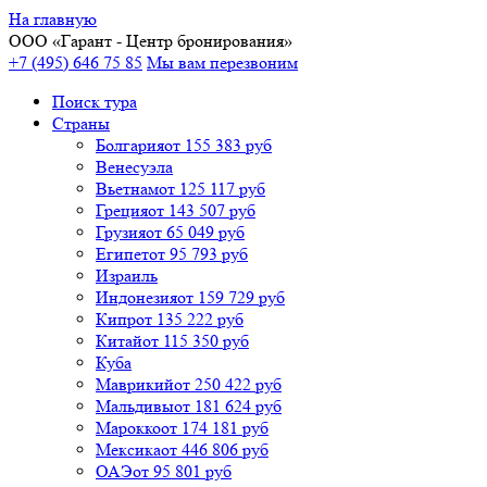
На главную
ООО «
Гарант
- Центр бронирования»
+7 (495) 646 75 85
Мы вам перезвоним
Поиск тура
Cтраны
Болгария
от 155 383 руб
Венесуэла
Вьетнам
от 125 117 руб
Греция
от 143 507 руб
Грузия
от 65 049 руб
Египет
от 95 793 руб
Израиль
Индонезия
от 159 729 руб
Кипр
от 135 222 руб
Китай
от 115 350 руб
Куба
Маврикий
от 250 422 руб
Мальдивы
от 181 624 руб
Марокко
от 174 181 руб
Мексика
от 446 806 руб
ОАЭ
от 95 801 руб