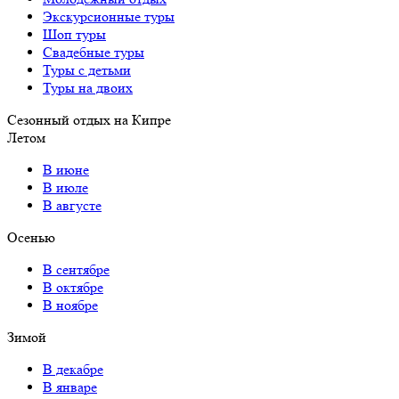
Экскурсионные туры
Шоп туры
Свадебные туры
Туры с детьми
Туры на двоих
Сезонный отдых на Кипре
Летом
В июне
В июле
В августе
Осенью
В сентябре
В октябре
В ноябре
Зимой
В декабре
В январе