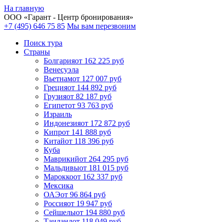
На главную
ООО «
Гарант
- Центр бронирования»
+7 (495) 646 75 85
Мы вам перезвоним
Поиск тура
Cтраны
Болгария
от 162 225 руб
Венесуэла
Вьетнам
от 127 007 руб
Греция
от 144 892 руб
Грузия
от 82 187 руб
Египет
от 93 763 руб
Израиль
Индонезия
от 172 872 руб
Кипр
от 141 888 руб
Китай
от 118 396 руб
Куба
Маврикий
от 264 295 руб
Мальдивы
от 181 015 руб
Марокко
от 162 337 руб
Мексика
ОАЭ
от 96 864 руб
Россия
от 19 947 руб
Сейшелы
от 194 880 руб
Таиланд
от 118 049 руб