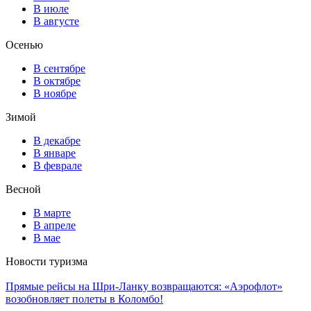
В июле
В августе
Осенью
В сентябре
В октябре
В ноябре
Зимой
В декабре
В январе
В феврале
Весной
В марте
В апреле
В мае
Новости туризма
Прямые рейсы на Шри-Ланку возвращаются: «Аэрофлот»
возобновляет полеты в Коломбо!