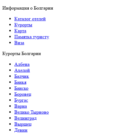
Информация о Болгарии
Каталог отелей
Курорты
Карта
Памятка туристу
Виза
Курорты Болгарии
Албена
Ахелой
Балчик
Банкя
Банско
Боровец
Бургас
Варна
Велико Тырново
Велинград
Выршец
Девин