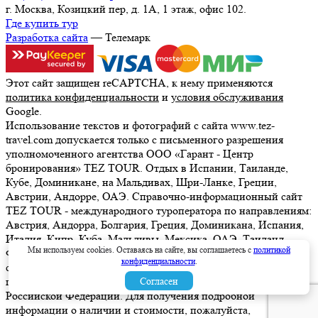
г. Москва, Козицкий пер, д. 1А, 1 этаж, офис 102.
Где купить тур
Разработка сайта
— Телемарк
Этот сайт защищен reCAPTCHA, к нему применяются
политика конфиденциальности
и
условия обслуживания
Google.
Использование текстов и фотографий с сайта www.tez-
travel.com допускается только с письменного разрешения
уполномоченного агентства ООО «Гарант - Центр
бронирования» TEZ TOUR. Отдых в Испании, Таиланде,
Кубе, Доминикане, на Мальдивах, Шри-Ланке, Греции,
Австрии, Андорре, ОАЭ. Справочно-информационный сайт
TEZ TOUR - международного туроператора по направлениям:
Австрия, Андорра, Болгария, Греция, Доминикана, Испания,
Италия, Кипр, Куба, Мальдивы, Мексика, ОАЭ, Таиланд,
Мы используем cookies. Оставаясь на сайте, вы соглашаетесь с
политикой
Франция, Шри-Ланка. Информация о ценах, указанная на
конфиденциальности
.
сайте, не является ни рекламой, ни офертой. определяемой
положениями Статьи 437 (2) Гражданского кодекса
Согласен
Российской Федерации. Для получения подробной
информации о наличии и стоимости, пожалуйста,