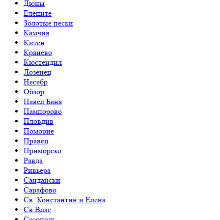
Дюны
Елените
Золотые пески
Камчия
Китен
Кранево
Кюстендил
Лозенец
Несебр
Обзор
Павел Баня
Пампорово
Пловдив
Поморие
Правец
Приморско
Равда
Ривьера
Сандански
Сарафово
Св. Константин и Елена
Св.Влас
Созополь