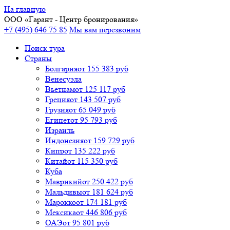
На главную
ООО «
Гарант
- Центр бронирования»
+7 (495) 646 75 85
Мы вам перезвоним
Поиск тура
Cтраны
Болгария
от 155 383 руб
Венесуэла
Вьетнам
от 125 117 руб
Греция
от 143 507 руб
Грузия
от 65 049 руб
Египет
от 95 793 руб
Израиль
Индонезия
от 159 729 руб
Кипр
от 135 222 руб
Китай
от 115 350 руб
Куба
Маврикий
от 250 422 руб
Мальдивы
от 181 624 руб
Марокко
от 174 181 руб
Мексика
от 446 806 руб
ОАЭ
от 95 801 руб