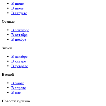
В июне
В июле
В августе
Осенью
В сентябре
В октябре
В ноябре
Зимой
В декабре
В январе
В феврале
Весной
В марте
В апреле
В мае
Новости туризма