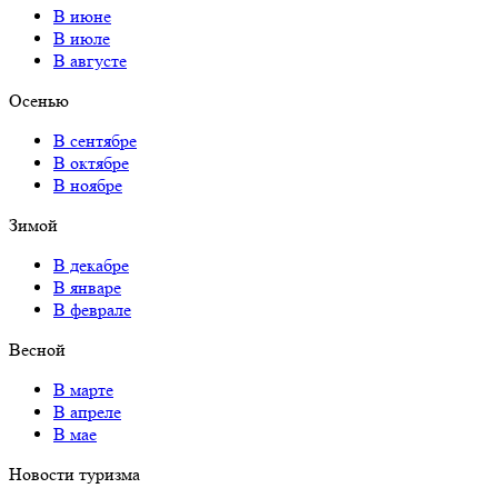
В июне
В июле
В августе
Осенью
В сентябре
В октябре
В ноябре
Зимой
В декабре
В январе
В феврале
Весной
В марте
В апреле
В мае
Новости туризма