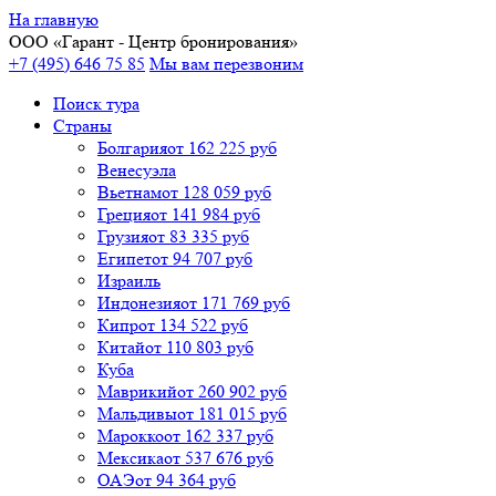
На главную
ООО «
Гарант
- Центр бронирования»
+7 (495) 646 75 85
Мы вам перезвоним
Поиск тура
Cтраны
Болгария
от 162 225 руб
Венесуэла
Вьетнам
от 128 059 руб
Греция
от 141 984 руб
Грузия
от 83 335 руб
Египет
от 94 707 руб
Израиль
Индонезия
от 171 769 руб
Кипр
от 134 522 руб
Китай
от 110 803 руб
Куба
Маврикий
от 260 902 руб
Мальдивы
от 181 015 руб
Марокко
от 162 337 руб
Мексика
от 537 676 руб
ОАЭ
от 94 364 руб