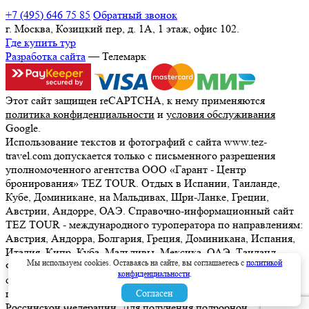
+7 (495) 646 75 85
Обратный звонок
г. Москва, Козицкий пер, д. 1А, 1 этаж, офис 102.
Где купить тур
Разработка сайта
— Телемарк
Этот сайт защищен reCAPTCHA, к нему применяются
политика конфиденциальности
и
условия обслуживания
Google.
Использование текстов и фотографий с сайта www.tez-
travel.com допускается только с письменного разрешения
уполномоченного агентства ООО «Гарант - Центр
бронирования» TEZ TOUR. Отдых в Испании, Таиланде,
Кубе, Доминикане, на Мальдивах, Шри-Ланке, Греции,
Австрии, Андорре, ОАЭ. Справочно-информационный сайт
TEZ TOUR - международного туроператора по направлениям:
Австрия, Андорра, Болгария, Греция, Доминикана, Испания,
Италия, Кипр, Куба, Мальдивы, Мексика, ОАЭ, Таиланд,
Мы используем cookies. Оставаясь на сайте, вы соглашаетесь с
политикой
Франция, Шри-Ланка. Информация о ценах, указанная на
конфиденциальности
.
сайте, не является ни рекламой, ни офертой. определяемой
положениями Статьи 437 (2) Гражданского кодекса
Согласен
Российской Федерации. Для получения подробной