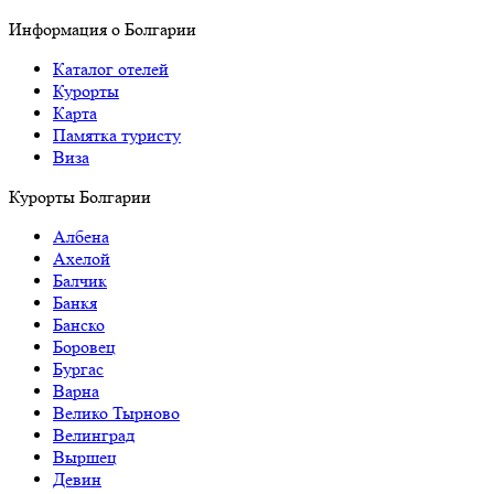
Информация о Болгарии
Каталог отелей
Курорты
Карта
Памятка туристу
Виза
Курорты Болгарии
Албена
Ахелой
Балчик
Банкя
Банско
Боровец
Бургас
Варна
Велико Тырново
Велинград
Выршец
Девин