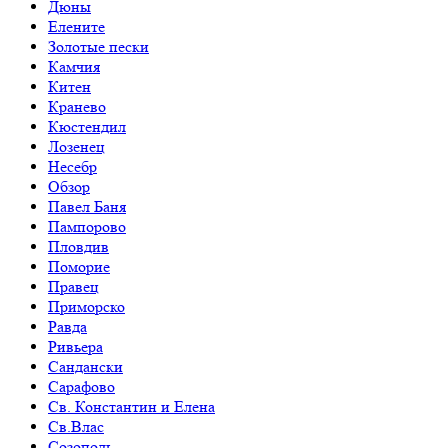
Дюны
Елените
Золотые пески
Камчия
Китен
Кранево
Кюстендил
Лозенец
Несебр
Обзор
Павел Баня
Пампорово
Пловдив
Поморие
Правец
Приморско
Равда
Ривьера
Сандански
Сарафово
Св. Константин и Елена
Св.Влас
Созополь