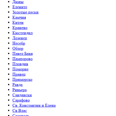
Дюны
Елените
Золотые пески
Камчия
Китен
Кранево
Кюстендил
Лозенец
Несебр
Обзор
Павел Баня
Пампорово
Пловдив
Поморие
Правец
Приморско
Равда
Ривьера
Сандански
Сарафово
Св. Константин и Елена
Св.Влас
Созополь