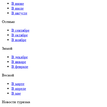
В июне
В июле
В августе
Осенью
В сентябре
В октябре
В ноябре
Зимой
В декабре
В январе
В феврале
Весной
В марте
В апреле
В мае
Новости туризма