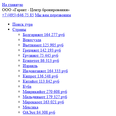
На главную
ООО «
Гарант
- Центр бронирования»
+7 (495) 646 75 85
Мы вам перезвоним
Поиск тура
Cтраны
Болгария
от 164 277 руб
Венесуэла
Вьетнам
от 125 905 руб
Греция
от 142 193 руб
Грузия
от 75 445 руб
Египет
от 86 313 руб
Израиль
Индонезия
от 164 333 руб
Кипр
от 136 548 руб
Китай
от 113 842 руб
Куба
Маврикий
от 270 608 руб
Мальдивы
от 179 327 руб
Марокко
от 163 021 руб
Мексика
ОАЭ
от 84 308 руб