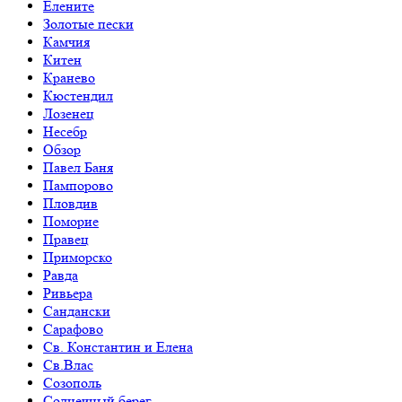
Елените
Золотые пески
Камчия
Китен
Кранево
Кюстендил
Лозенец
Несебр
Обзор
Павел Баня
Пампорово
Пловдив
Поморие
Правец
Приморско
Равда
Ривьера
Сандански
Сарафово
Св. Константин и Елена
Св.Влас
Созополь
Солнечный берег