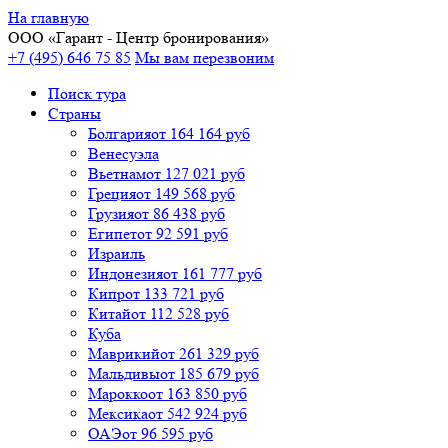
На главную
ООО «
Гарант
- Центр бронирования»
+7 (495) 646 75 85
Мы вам перезвоним
Поиск тура
Cтраны
Болгария
от 164 164 руб
Венесуэла
Вьетнам
от 127 021 руб
Греция
от 149 568 руб
Грузия
от 86 438 руб
Египет
от 92 591 руб
Израиль
Индонезия
от 161 777 руб
Кипр
от 133 721 руб
Китай
от 112 528 руб
Куба
Маврикий
от 261 329 руб
Мальдивы
от 185 679 руб
Марокко
от 163 850 руб
Мексика
от 542 924 руб
ОАЭ
от 96 595 руб