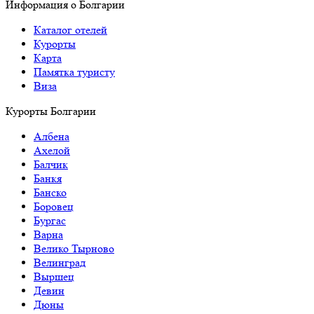
Информация о Болгарии
Каталог отелей
Курорты
Карта
Памятка туристу
Виза
Курорты Болгарии
Албена
Ахелой
Балчик
Банкя
Банско
Боровец
Бургас
Варна
Велико Тырново
Велинград
Выршец
Девин
Дюны