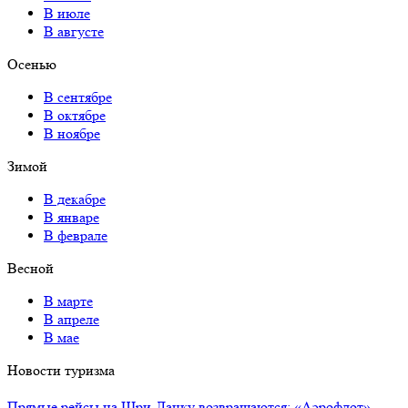
В июле
В августе
Осенью
В сентябре
В октябре
В ноябре
Зимой
В декабре
В январе
В феврале
Весной
В марте
В апреле
В мае
Новости туризма
Прямые рейсы на Шри-Ланку возвращаются: «Аэрофлот»