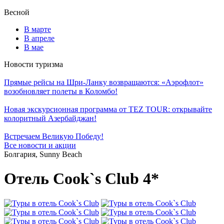
Весной
В марте
В апреле
В мае
Новости туризма
Прямые рейсы на Шри-Ланку возвращаются: «Аэрофлот»
возобновляет полеты в Коломбо!
Новая экскурсионная программа от TEZ TOUR: открывайте
колоритный Азербайджан!
Встречаем Великую Победу!
Все новости и акции
Болгария, Sunny Beach
Отель Cook`s Club 4*