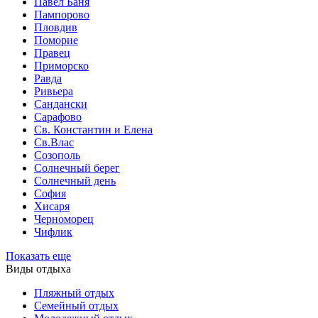
Павел Баня
Пампорово
Пловдив
Поморие
Правец
Приморско
Равда
Ривьера
Сандански
Сарафово
Св. Константин и Елена
Св.Влас
Созополь
Солнечный берег
Солнечный день
София
Хисаря
Черноморец
Чифлик
Показать еще
Виды отдыха
Пляжный отдых
Семейный отдых