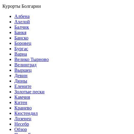
Курорты Болгарии
Албена
Ахелой
Балчик
Банкя
Банско
Боровец
Бургас
Варна
Велико Тырново
Велинград
Выршец
Девин
Дюны
Елените
Золотые пески
Камчия
Китен
Кранево
Кюстендил
Лозенец
Несебр
Обзор