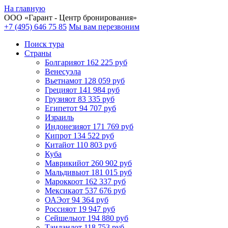
На главную
ООО «
Гарант
- Центр бронирования»
+7 (495) 646 75 85
Мы вам перезвоним
Поиск тура
Cтраны
Болгария
от 162 225 руб
Венесуэла
Вьетнам
от 128 059 руб
Греция
от 141 984 руб
Грузия
от 83 335 руб
Египет
от 94 707 руб
Израиль
Индонезия
от 171 769 руб
Кипр
от 134 522 руб
Китай
от 110 803 руб
Куба
Маврикий
от 260 902 руб
Мальдивы
от 181 015 руб
Марокко
от 162 337 руб
Мексика
от 537 676 руб
ОАЭ
от 94 364 руб
Россия
от 19 947 руб
Сейшелы
от 194 880 руб
Таиланд
от 118 753 руб