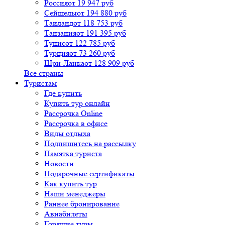
Россия
от 19 947 руб
Сейшелы
от 194 880 руб
Таиланд
от 118 753 руб
Танзания
от 191 395 руб
Тунис
от 122 785 руб
Турция
от 73 260 руб
Шри-Ланка
от 128 909 руб
Все страны
Туристам
Где купить
Купить тур онлайн
Рассрочка Online
Рассрочка в офисе
Виды отдыха
Подпишитесь на рассылку
Памятка туриста
Новости
Подарочные сертификаты
Как купить тур
Наши менеджеры
Раннее бронирование
Авиабилеты
Горящие туры