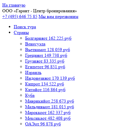
На главную
ООО «
Гарант
- Центр бронирования»
+7 (495) 646 75 85
Мы вам перезвоним
Поиск тура
Cтраны
Болгария
от 162 225 руб
Венесуэла
Вьетнам
от 128 059 руб
Греция
от 149 738 руб
Грузия
от 83 335 руб
Египет
от 96 851 руб
Израиль
Индонезия
от 170 139 руб
Кипр
от 134 522 руб
Китай
от 116 864 руб
Куба
Маврикий
от 258 673 руб
Мальдивы
от 181 015 руб
Марокко
от 162 337 руб
Мексика
от 482 408 руб
ОАЭ
от 96 878 руб