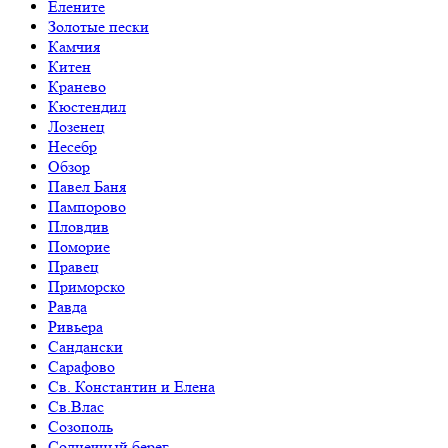
Елените
Золотые пески
Камчия
Китен
Кранево
Кюстендил
Лозенец
Несебр
Обзор
Павел Баня
Пампорово
Пловдив
Поморие
Правец
Приморско
Равда
Ривьера
Сандански
Сарафово
Св. Константин и Елена
Св.Влас
Созополь
Солнечный берег