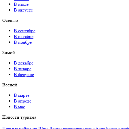
В июле
В августе
Осенью
В сентябре
В октябре
В ноябре
Зимой
В декабре
В январе
В феврале
Весной
В марте
В апреле
В мае
Новости туризма
Прямые рейсы на Шри-Ланку возвращаются: «Аэрофлот» возоб