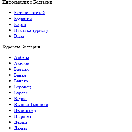
Информация о Болгарии
Каталог отелей
Курорты
Карта
Памятка туристу
Виза
Курорты Болгарии
Албена
Ахелой
Балчик
Банкя
Банско
Боровец
Бургас
Варна
Велико Тырново
Велинград
Выршец
Девин
Дюны