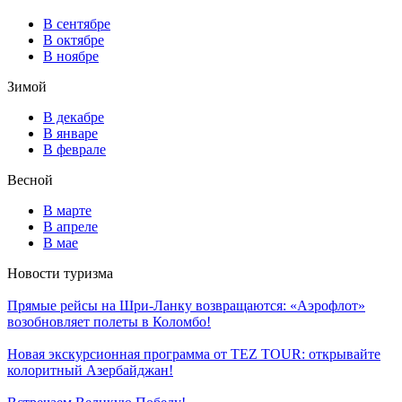
В сентябре
В октябре
В ноябре
Зимой
В декабре
В январе
В феврале
Весной
В марте
В апреле
В мае
Новости туризма
Прямые рейсы на Шри-Ланку возвращаются: «Аэрофлот»
возобновляет полеты в Коломбо!
Новая экскурсионная программа от TEZ TOUR: открывайте
колоритный Азербайджан!