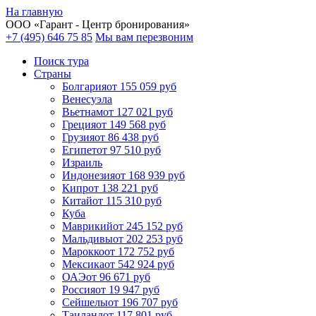
На главную
ООО «
Гарант
- Центр бронирования»
+7 (495) 646 75 85
Мы вам перезвоним
Поиск тура
Cтраны
Болгария
от 155 059 руб
Венесуэла
Вьетнам
от 127 021 руб
Греция
от 149 568 руб
Грузия
от 86 438 руб
Египет
от 97 510 руб
Израиль
Индонезия
от 168 939 руб
Кипр
от 138 221 руб
Китай
от 115 310 руб
Куба
Маврикий
от 245 152 руб
Мальдивы
от 202 253 руб
Марокко
от 172 752 руб
Мексика
от 542 924 руб
ОАЭ
от 96 671 руб
Россия
от 19 947 руб
Сейшелы
от 196 707 руб
Таиланд
от 117 801 руб