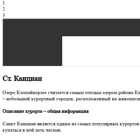
1
2
3
Ст. Канциан
Озеро Клопайнерзее считается самым теплым озером района Кар
– небольшой курортный городок, расположенный на живописном
Описание курорта – общая информация
Санкт Канциан является одним из самых популярных курортов с
купаться в ней хоть часами.