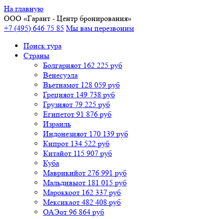
На главную
ООО «
Гарант
- Центр бронирования»
+7 (495) 646 75 85
Мы вам перезвоним
Поиск тура
Cтраны
Болгария
от 162 225 руб
Венесуэла
Вьетнам
от 128 059 руб
Греция
от 149 738 руб
Грузия
от 79 225 руб
Египет
от 91 876 руб
Израиль
Индонезия
от 170 139 руб
Кипр
от 134 522 руб
Китай
от 115 907 руб
Куба
Маврикий
от 276 991 руб
Мальдивы
от 181 015 руб
Марокко
от 162 337 руб
Мексика
от 482 408 руб
ОАЭ
от 96 864 руб