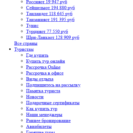
Россия
от 19 947 руб
Сейшелы
от 194 880 руб
Таиланд
от 118 645 руб
Танзания
от 191 395 руб
Тунис
Турция
от 77 550 руб
Шри-Ланка
от 128 909 руб
Все страны
Туристам
Где купить
Купить тур онлайн
Рассрочка Online
Рассрочка в офисе
Виды отдыха
Подпишитесь на рассылку
Памятка туриста
Новости
Подарочные сертификаты
Как купить тур
Наши менеджеры
Раннее бронирование
Авиабилеты
Горящие туры