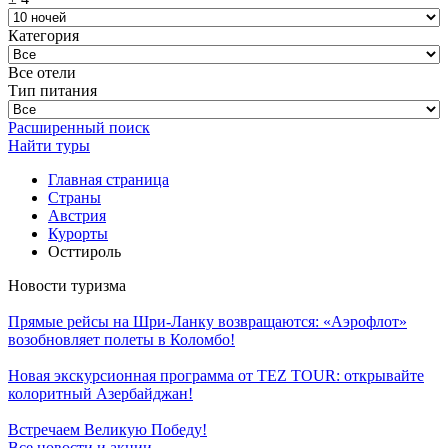
Категория
Все отели
Тип питания
Расширенный поиск
Найти туры
Главная страница
Cтраны
Австрия
Курорты
Осттироль
Новости туризма
Прямые рейсы на Шри-Ланку возвращаются: «Аэрофлот»
возобновляет полеты в Коломбо!
Новая экскурсионная программа от TEZ TOUR: открывайте
колоритный Азербайджан!
Встречаем Великую Победу!
Все новости и акции