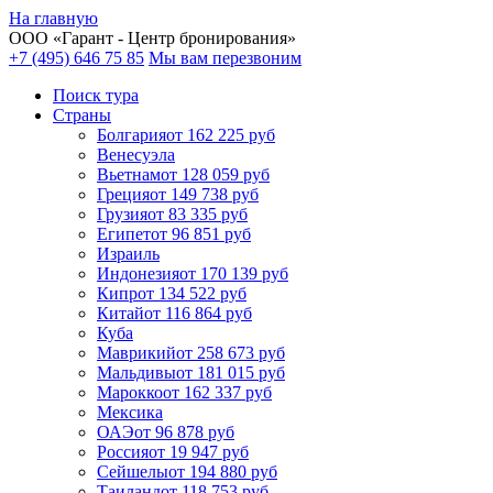
На главную
ООО «
Гарант
- Центр бронирования»
+7 (495) 646 75 85
Мы вам перезвоним
Поиск тура
Cтраны
Болгария
от 162 225 руб
Венесуэла
Вьетнам
от 128 059 руб
Греция
от 149 738 руб
Грузия
от 83 335 руб
Египет
от 96 851 руб
Израиль
Индонезия
от 170 139 руб
Кипр
от 134 522 руб
Китай
от 116 864 руб
Куба
Маврикий
от 258 673 руб
Мальдивы
от 181 015 руб
Марокко
от 162 337 руб
Мексика
ОАЭ
от 96 878 руб
Россия
от 19 947 руб
Сейшелы
от 194 880 руб
Таиланд
от 118 753 руб