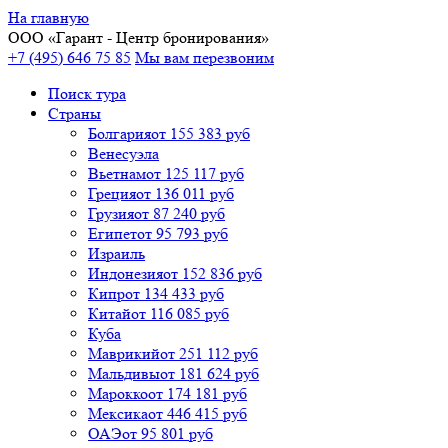
На главную
ООО «
Гарант
- Центр бронирования»
+7 (495) 646 75 85
Мы вам перезвоним
Поиск тура
Cтраны
Болгария
от 155 383 руб
Венесуэла
Вьетнам
от 125 117 руб
Греция
от 136 011 руб
Грузия
от 87 240 руб
Египет
от 95 793 руб
Израиль
Индонезия
от 152 836 руб
Кипр
от 134 433 руб
Китай
от 116 085 руб
Куба
Маврикий
от 251 112 руб
Мальдивы
от 181 624 руб
Марокко
от 174 181 руб
Мексика
от 446 415 руб
ОАЭ
от 95 801 руб