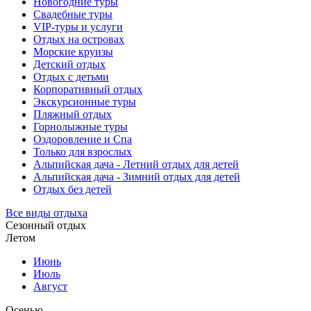
Новогодние туры
Свадебные туры
VIP-туры и услуги
Отдых на островах
Морские круизы
Детский отдых
Отдых с детьми
Корпоративный отдых
Экскурсионные туры
Пляжный отдых
Горнолыжные туры
Оздоровление и Спа
Только для взрослых
Альпийская дача - Летний отдых для детей
Альпийская дача - Зимний отдых для детей
Отдых без детей
Все виды отдыха
Сезонный отдых
Летом
Июнь
Июль
Август
Осенью