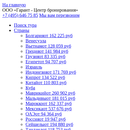
На главную
ООО «
Гарант
- Центр бронирования»
+7 (495) 646 75 85
Мы вам перезвоним
Поиск тура
Cтраны
Болгария
от 162 225 руб
Венесуэла
Вьетнам
от 128 059 руб
Греция
от 141 984 руб
Грузия
от 83 335 руб
Египет
от 94 707 руб
Израиль
Индонезия
от 171 769 руб
Кипр
от 134 522 руб
Китай
от 110 803 руб
Куба
Маврикий
от 260 902 руб
Мальдивы
от 181 015 руб
Марокко
от 162 337 руб
Мексика
от 537 676 руб
ОАЭ
от 94 364 руб
Россия
от 19 947 руб
Сейшелы
от 194 880 руб
Таиланд
от 118 753 руб