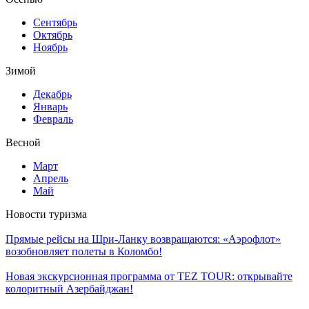
Сентябрь
Октябрь
Ноябрь
Зимой
Декабрь
Январь
Февраль
Весной
Март
Апрель
Май
Новости туризма
Прямые рейсы на Шри-Ланку возвращаются: «Аэрофлот»
возобновляет полеты в Коломбо!
Новая экскурсионная программа от TEZ TOUR: открывайте
колоритный Азербайджан!