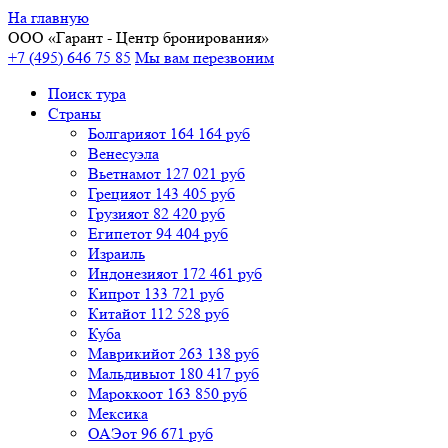
На главную
ООО «
Гарант
- Центр бронирования»
+7 (495) 646 75 85
Мы вам перезвоним
Поиск тура
Cтраны
Болгария
от 164 164 руб
Венесуэла
Вьетнам
от 127 021 руб
Греция
от 143 405 руб
Грузия
от 82 420 руб
Египет
от 94 404 руб
Израиль
Индонезия
от 172 461 руб
Кипр
от 133 721 руб
Китай
от 112 528 руб
Куба
Маврикий
от 263 138 руб
Мальдивы
от 180 417 руб
Марокко
от 163 850 руб
Мексика
ОАЭ
от 96 671 руб