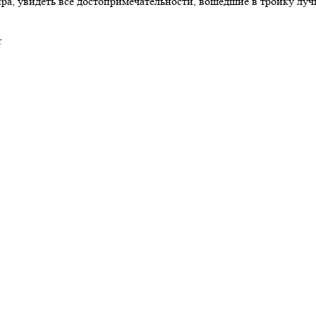
, увидеть все достопримечательности, вошедшие в тройку лучш
r