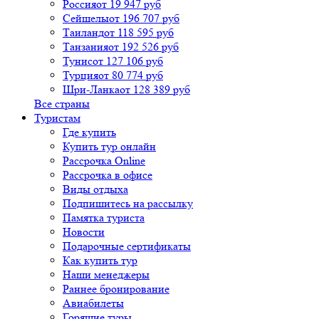
Россия
от 19 947 руб
Сейшелы
от 196 707 руб
Таиланд
от 118 595 руб
Танзания
от 192 526 руб
Тунис
от 127 106 руб
Турция
от 80 774 руб
Шри-Ланка
от 128 389 руб
Все страны
Туристам
Где купить
Купить тур онлайн
Рассрочка Online
Рассрочка в офисе
Виды отдыха
Подпишитесь на рассылку
Памятка туриста
Новости
Подарочные сертификаты
Как купить тур
Наши менеджеры
Раннее бронирование
Авиабилеты
Горящие туры