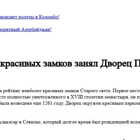
новляет полеты в Коломбо!
лоритный Азербайджан!
 красивых замков занял Дворец 
ла рейтинг наиболее красивых замков Старого света. Первое ме
сте полностью уничтоженного в XVIII столетии монастыря, он 
 была возведена еще 1261 году. Дворец окружен красивым парко
Алькасар в Севилье, который долгое время был резиденцией исп