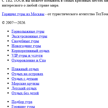
С TEZ TOUR вы можете побывать в самых красивых местах мира
интересного о любой стране мира.
Горящие туры из Москвы
- от туристического агентства TezTou
© 2007—2026.
Горнолыжные туры
Экскурсионные туры
Свадебные туры
Новогодние туры
Корпоративный отдых
VIP-туры и услуги
Оздоровление и Спа
Пляжный отдых
Отдых на островах
Отдых с детьми
Морские круизы
Детский отдых
Отдых без детей
Подбор тура
Горящие туры