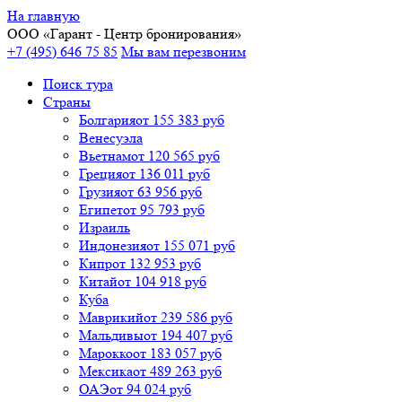
На главную
ООО «
Гарант
- Центр бронирования»
+7 (495) 646 75 85
Мы вам перезвоним
Поиск тура
Cтраны
Болгария
от 155 383 руб
Венесуэла
Вьетнам
от 120 565 руб
Греция
от 136 011 руб
Грузия
от 63 956 руб
Египет
от 95 793 руб
Израиль
Индонезия
от 155 071 руб
Кипр
от 132 953 руб
Китай
от 104 918 руб
Куба
Маврикий
от 239 586 руб
Мальдивы
от 194 407 руб
Марокко
от 183 057 руб
Мексика
от 489 263 руб
ОАЭ
от 94 024 руб