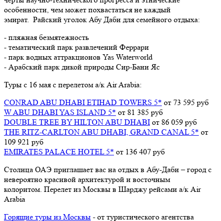
особенности, чем может похвастаться не каждый
эмират.
Райский уголок Абу Даби для семейного отдыха:
- пляжная безмятежность
- тематический парк развлечений Феррари
- парк водных аттракционов Yas Waterworld
- Арабский парк дикой природы Сир-Бани Яс
Туры с 16 мая с перелетом а/к Air Arabia:
CONRAD ABU DHABI ETIHAD TOWERS 5*
от 73 595 руб
W ABU DHABI YAS ISLAND 5*
от 81 385 руб
DOUBLE TREE BY HILTON ABU DHABI
от 86 059 руб
THE RITZ-CARLTON ABU DHABI, GRAND CANAL 5*
от
109 921 руб
EMIRATES PALACE HOTEL 5*
от 136 407 руб
Столица ОАЭ приглашает вас на отдых в Абу-Даби – город с
невероятно красивой архитектурой и восточным
колоритом.
Перелет из Москвы в Шарджу рейсами а/к Air
Arabia
Горящие туры из Москвы
- от туристического агентства