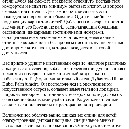
отели Дубая вы сможете прекрасно отдохнуть, насладиться
комфортом и испытать минимум бытовых хлопот. В вопросе,
сколько стоит отель в Дубае многое зависит от места
нахождения и времени пребывания. Один из наиболее
подходящих вариантов отелей Дубая цена в которых приятно
вас удивит, это Rove at the park, располагающий большими
бассейнами, шикарными гостиничными номерами,
оснащенным всем необходимым, а также предлагающим
отличные возможности без проблем посетить лучше местные
достопримечательности, которые находятся в шаговой
доступности.
Вас приятно удивит качественный сервис, наличие различных
локаций для заселения, кабельное телевидение душ и ванная в
каждом из номеров, а также отличный вид из окна на
набережную. Ещё один удивительный отель Дубая это Hilton
Dubai Palm jumeira. Он расположился на эксклюзивном
искусственном острове, обладает замечательной локацией,
широким выбором гостиничным номеров вплоть до люксов
со всеми необходимыми удобствами. Радует качественный
сервис, наличие нескольких ресторанов на территории.
Великолепное обслуживание, шикарные опции для детей,
благоустроенная детская площадка, специальное меню и
выгодные расценки на проживание. Отдохнуть в этом отеле