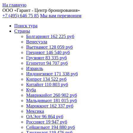
На главную
ООО «
Гарант
- Центр бронирования»
+7 (495) 646 75 85
Мы вам перезвоним
Поиск тура
Cтраны
Болгария
от 162 225 руб
Венесуэла
Вьетнам
от 128 059 руб
Греция
от 146 540 руб
Грузия
от 83 335 руб
Египет
от 94 707 руб
Израиль
Индонезия
от 171 338 руб
Кипр
от 134 522 руб
Китай
от 110 803 руб
Куба
Маврикий
от 260 902 руб
Мальдивы
от 181 015 руб
Марокко
от 162 337 руб
Мексика
ОАЭ
от 96 864 руб
Россия
от 19 947 руб
Сейшелы
от 194 880 руб
Таиланд
от 119 476 руб