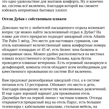
это одно удовольствие для знатоков комфорта. Ну и конечно
же, система всё включено, благодаря которой вы сможете
избежать неприятных бытовых хлопот.
Отели Дубая с собственным пляжем
Довольно часто у любителей насыщенного отдыха возникает
вопрос где можно найти эксклюзивный отдых в Дубае? На
пляже для этого прекрасно подходит шикарный отель Atlantis
The Palm 5 звёзд. Это место для настоящих гурманов, сам
отель напоминает величественный замок комфортные номера
обладают площадью от 45 м², есть бизнес зона балконы и
панорамные окна. Можно удобно расположиться на местных
пляжах искусственного острова Пальма, вдоль бухты
проводятся пляжные вечеринки. Есть огромный океанариум и
дельфинарий, комнаты отеля обладают всем необходимым для
качественного проживания по системе Всё включено.
Вам предложат разнообразные шведский стол, а в системе
питания есть 13 ресторанов. Обожают это место и дети,
благодаря шикарному количеству всевозможных развлечений.
И еще один хороший вариант для проживания отель
Джумейра бич на первой линии с частным пляжем. Отсюда
открывается прекрасный вид на отель Парус, есть большие
телевизоры с кабельными каналами, стильная мебель, на