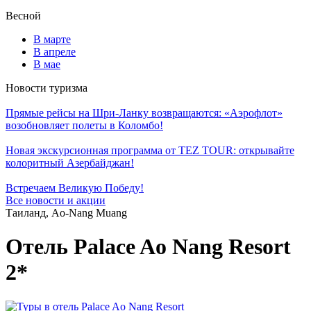
Весной
В марте
В апреле
В мае
Новости туризма
Прямые рейсы на Шри-Ланку возвращаются: «Аэрофлот»
возобновляет полеты в Коломбо!
Новая экскурсионная программа от TEZ TOUR: открывайте
колоритный Азербайджан!
Встречаем Великую Победу!
Все новости и акции
Таиланд, Ao-Nang Muang
Отель Palace Ao Nang Resort
2*