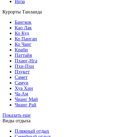
Виза
Курорты Таиланда
Бангкок
Као Лак
Ко Куд
Ко Панган
Ко Чанг
Краби
Паттайя
Пханг-Нга
Пхи-Пхи
Пхукет
Самет
Самуи
Хуа Хин
Ча-Ам
Чианг Май
Чианг Рай
Показать еще
Виды отдыха
Пляжный отдых
Семейный отдых