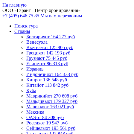
На главную
ООО «
Гарант
- Центр бронирования»
+7 (495) 646 75 85
Мы вам перезвоним
Поиск тура
Cтраны
Болгария
от 164 277 руб
Венесуэла
Вьетнам
от 125 905 руб
Греция
от 142 193 руб
Грузия
от 75 445 руб
Египет
от 86 313 руб
Израиль
Индонезия
от 164 333 руб
Кипр
от 136 548 руб
Китай
от 113 842 руб
Куба
Маврикий
от 270 608 руб
Мальдивы
от 179 327 руб
Марокко
от 163 021 руб
Мексика
ОАЭ
от 84 308 руб
Россия
от 19 947 руб
Сейшелы
от 193 561 руб
Таиланд
от 122 848 руб