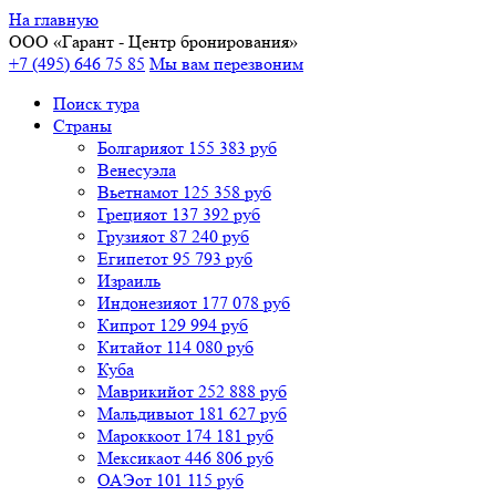
На главную
ООО «
Гарант
- Центр бронирования»
+7 (495) 646 75 85
Мы вам перезвоним
Поиск тура
Cтраны
Болгария
от 155 383 руб
Венесуэла
Вьетнам
от 125 358 руб
Греция
от 137 392 руб
Грузия
от 87 240 руб
Египет
от 95 793 руб
Израиль
Индонезия
от 177 078 руб
Кипр
от 129 994 руб
Китай
от 114 080 руб
Куба
Маврикий
от 252 888 руб
Мальдивы
от 181 627 руб
Марокко
от 174 181 руб
Мексика
от 446 806 руб
ОАЭ
от 101 115 руб