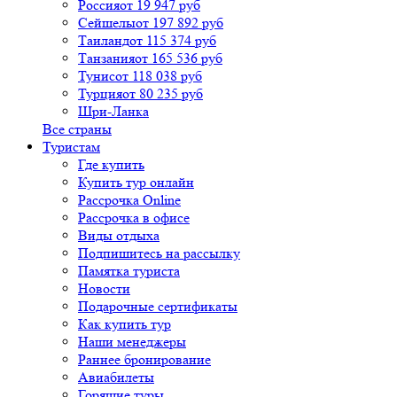
Россия
от 19 947 руб
Сейшелы
от 197 892 руб
Таиланд
от 115 374 руб
Танзания
от 165 536 руб
Тунис
от 118 038 руб
Турция
от 80 235 руб
Шри-Ланка
Все страны
Туристам
Где купить
Купить тур онлайн
Рассрочка Online
Рассрочка в офисе
Виды отдыха
Подпишитесь на рассылку
Памятка туриста
Новости
Подарочные сертификаты
Как купить тур
Наши менеджеры
Раннее бронирование
Авиабилеты
Горящие туры