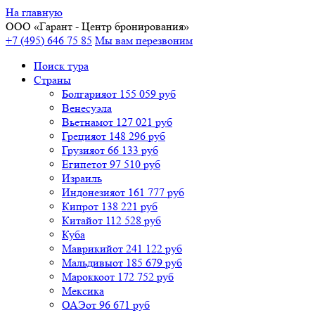
На главную
ООО «
Гарант
- Центр бронирования»
+7 (495) 646 75 85
Мы вам перезвоним
Поиск тура
Cтраны
Болгария
от 155 059 руб
Венесуэла
Вьетнам
от 127 021 руб
Греция
от 148 296 руб
Грузия
от 66 133 руб
Египет
от 97 510 руб
Израиль
Индонезия
от 161 777 руб
Кипр
от 138 221 руб
Китай
от 112 528 руб
Куба
Маврикий
от 241 122 руб
Мальдивы
от 185 679 руб
Марокко
от 172 752 руб
Мексика
ОАЭ
от 96 671 руб