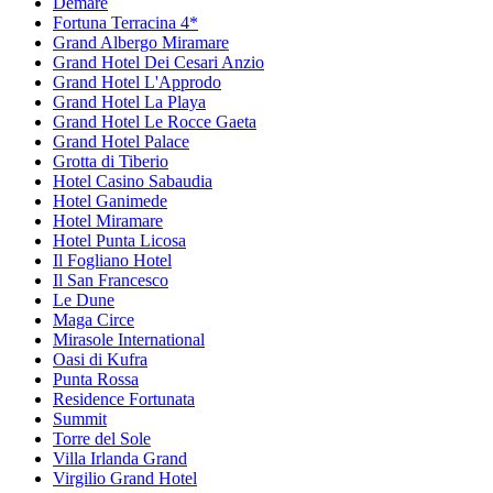
Demare
Fortuna Terracina 4*
Grand Albergo Miramare
Grand Hotel Dei Cesari Anzio
Grand Hotel L'Approdo
Grand Hotel La Playa
Grand Hotel Le Rocce Gaeta
Grand Hotel Palace
Grotta di Tiberio
Hotel Casino Sabaudia
Hotel Ganimede
Hotel Miramare
Hotel Punta Licosa
Il Fogliano Hotel
Il San Francesco
Le Dune
Maga Circe
Mirasole International
Oasi di Kufra
Punta Rossa
Residence Fortunata
Summit
Torre del Sole
Villa Irlanda Grand
Virgilio Grand Hotel