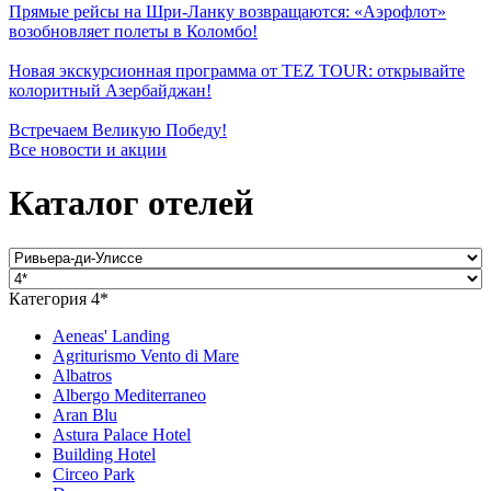
Прямые рейсы на Шри-Ланку возвращаются: «Аэрофлот»
возобновляет полеты в Коломбо!
Новая экскурсионная программа от TEZ TOUR: открывайте
колоритный Азербайджан!
Встречаем Великую Победу!
Все новости и акции
Каталог отелей
Категория 4*
Aeneas' Landing
Agriturismo Vento di Mare
Albatros
Albergo Mediterraneo
Aran Blu
Astura Palace Hotel
Building Hotel
Circeo Park