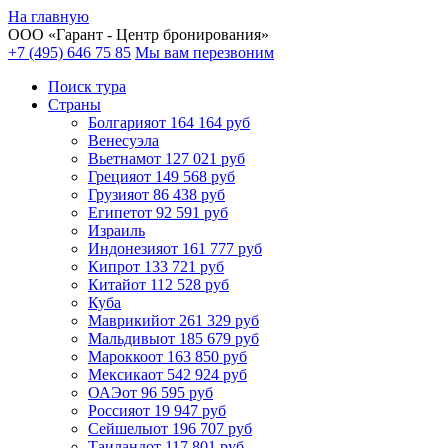
На главную
ООО «
Гарант
- Центр бронирования»
+7 (495) 646 75 85
Мы вам перезвоним
Поиск тура
Cтраны
Болгария
от 164 164 руб
Венесуэла
Вьетнам
от 127 021 руб
Греция
от 149 568 руб
Грузия
от 86 438 руб
Египет
от 92 591 руб
Израиль
Индонезия
от 161 777 руб
Кипр
от 133 721 руб
Китай
от 112 528 руб
Куба
Маврикий
от 261 329 руб
Мальдивы
от 185 679 руб
Марокко
от 163 850 руб
Мексика
от 542 924 руб
ОАЭ
от 96 595 руб
Россия
от 19 947 руб
Сейшелы
от 196 707 руб
Таиланд
от 117 801 руб