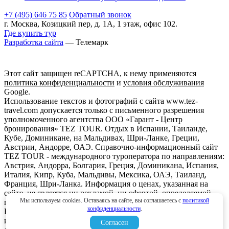
+7 (495) 646 75 85
Обратный звонок
г. Москва, Козицкий пер, д. 1А, 1 этаж, офис 102.
Где купить тур
Разработка сайта
— Телемарк
Этот сайт защищен reCAPTCHA, к нему применяются
политика конфиденциальности
и
условия обслуживания
Google.
Использование текстов и фотографий с сайта www.tez-
travel.com допускается только с письменного разрешения
уполномоченного агентства ООО «Гарант - Центр
бронирования» TEZ TOUR. Отдых в Испании, Таиланде,
Кубе, Доминикане, на Мальдивах, Шри-Ланке, Греции,
Австрии, Андорре, ОАЭ. Справочно-информационный сайт
TEZ TOUR - международного туроператора по направлениям:
Австрия, Андорра, Болгария, Греция, Доминикана, Испания,
Италия, Кипр, Куба, Мальдивы, Мексика, ОАЭ, Таиланд,
Франция, Шри-Ланка. Информация о ценах, указанная на
сайте, не является ни рекламой, ни офертой. определяемой
Мы используем cookies. Оставаясь на сайте, вы соглашаетесь с
политикой
положениями Статьи 437 (2) Гражданского кодекса
конфиденциальности
.
Российской Федерации. Для получения подробной
информации о наличии и стоимости, пожалуйста,
Согласен