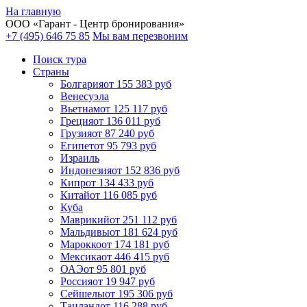
На главную
ООО «
Гарант
- Центр бронирования»
+7 (495) 646 75 85
Мы вам перезвоним
Поиск тура
Cтраны
Болгария
от 155 383 руб
Венесуэла
Вьетнам
от 125 117 руб
Греция
от 136 011 руб
Грузия
от 87 240 руб
Египет
от 95 793 руб
Израиль
Индонезия
от 152 836 руб
Кипр
от 134 433 руб
Китай
от 116 085 руб
Куба
Маврикий
от 251 112 руб
Мальдивы
от 181 624 руб
Марокко
от 174 181 руб
Мексика
от 446 415 руб
ОАЭ
от 95 801 руб
Россия
от 19 947 руб
Сейшелы
от 195 306 руб
Таиланд
от 116 288 руб