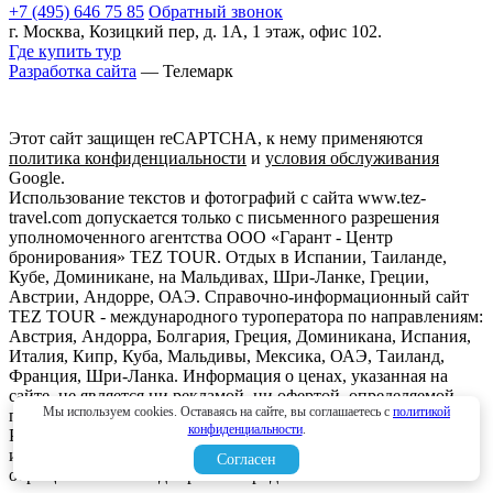
+7 (495) 646 75 85
Обратный звонок
г. Москва, Козицкий пер, д. 1А, 1 этаж, офис 102.
Где купить тур
Разработка сайта
— Телемарк
Этот сайт защищен reCAPTCHA, к нему применяются
политика конфиденциальности
и
условия обслуживания
Google.
Использование текстов и фотографий с сайта www.tez-
travel.com допускается только с письменного разрешения
уполномоченного агентства ООО «Гарант - Центр
бронирования» TEZ TOUR. Отдых в Испании, Таиланде,
Кубе, Доминикане, на Мальдивах, Шри-Ланке, Греции,
Австрии, Андорре, ОАЭ. Справочно-информационный сайт
TEZ TOUR - международного туроператора по направлениям:
Австрия, Андорра, Болгария, Греция, Доминикана, Испания,
Италия, Кипр, Куба, Мальдивы, Мексика, ОАЭ, Таиланд,
Франция, Шри-Ланка. Информация о ценах, указанная на
сайте, не является ни рекламой, ни офертой. определяемой
Мы используем cookies. Оставаясь на сайте, вы соглашаетесь с
политикой
положениями Статьи 437 (2) Гражданского кодекса
конфиденциальности
.
Российской Федерации. Для получения подробной
информации о наличии и стоимости, пожалуйста,
Согласен
обращайтесь к менеджерам по продажам.